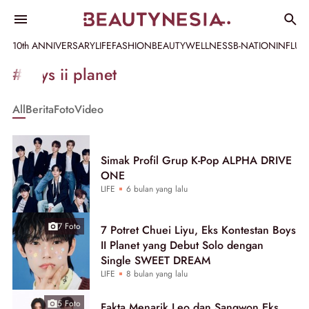
10th ANNIVERSARY
LIFE
FASHION
BEAUTY
WELLNESS
B-NATION
INFLU
Informasi
#boys ii planet
[GET_DATA_TITLE]
All
Berita
Foto
Video
-
Beautynesia
Simak Profil Grup K-Pop ALPHA DRIVE
ONE
LIFE
6 bulan yang lalu
7 Foto
7 Potret Chuei Liyu, Eks Kontestan Boys
II Planet yang Debut Solo dengan
Single SWEET DREAM
LIFE
8 bulan yang lalu
5 Foto
Fakta Menarik Leo dan Sangwon Eks