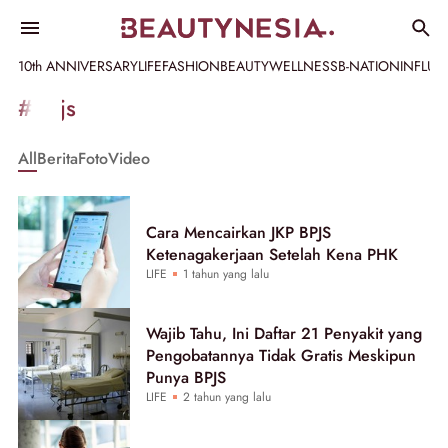
10th ANNIVERSARY
LIFE
FASHION
BEAUTY
WELLNESS
B-NATION
INFLU
Informasi
#bpjs
[GET_DATA_TITLE]
All
Berita
Foto
Video
-
Beautynesia
Cara Mencairkan JKP BPJS
Ketenagakerjaan Setelah Kena PHK
LIFE
1 tahun yang lalu
Wajib Tahu, Ini Daftar 21 Penyakit yang
Pengobatannya Tidak Gratis Meskipun
Punya BPJS
LIFE
2 tahun yang lalu