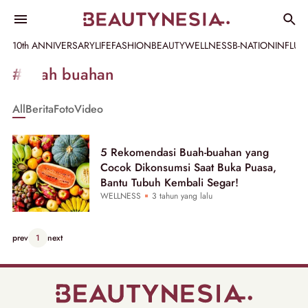
10th ANNIVERSARY
LIFE
FASHION
BEAUTY
WELLNESS
B-NATION
INFLU
Informasi
#buah buahan
[GET_DATA_TITLE]
All
Berita
Foto
Video
-
Beautynesia
5 Rekomendasi Buah-buahan yang
Cocok Dikonsumsi Saat Buka Puasa,
Bantu Tubuh Kembali Segar!
WELLNESS
3 tahun yang lalu
prev
1
next