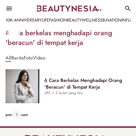
10th ANNIVERSARY
LIFE
FASHION
BEAUTY
WELLNESS
B-NATION
INFLU
Informasi
#cara berkelas menghadapi orang
[GET_DATA_TITLE]
'beracun' di tempat kerja
-
All
Berita
Foto
Video
Beautynesia
6 Cara Berkelas Menghadapi Orang
'Beracun' di Tempat Kerja
LIFE
2 bulan yang lalu
prev
1
next