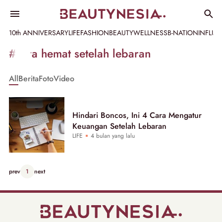
10th ANNIVERSARY
LIFE
FASHION
BEAUTY
WELLNESS
B-NATION
INFLU
Informasi
#cara hemat setelah lebaran
[GET_DATA_TITLE]
All
Berita
Foto
Video
-
Beautynesia
Hindari Boncos, Ini 4 Cara Mengatur
Keuangan Setelah Lebaran
LIFE
4 bulan yang lalu
prev
1
next