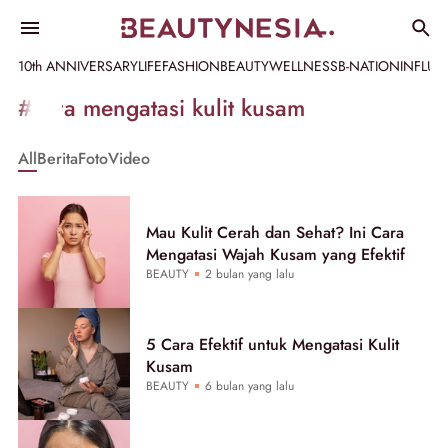
10th ANNIVERSARY
LIFE
FASHION
BEAUTY
WELLNESS
B-NATION
INFLU
Informasi
#cara mengatasi kulit kusam
[GET_DATA_TITLE]
All
Berita
Foto
Video
-
Beautynesia
Mau Kulit Cerah dan Sehat? Ini Cara
Mengatasi Wajah Kusam yang Efektif
BEAUTY
2 bulan yang lalu
5 Cara Efektif untuk Mengatasi Kulit
Kusam
BEAUTY
6 bulan yang lalu