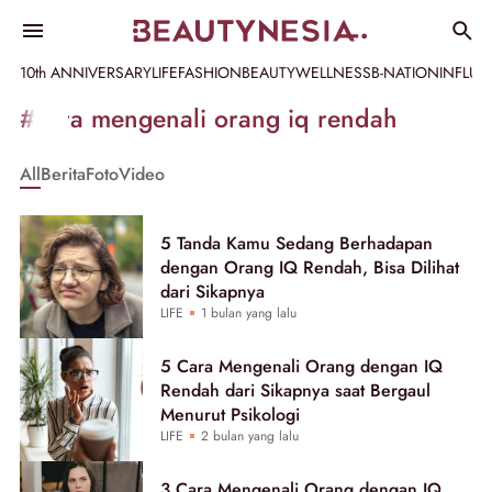
10th ANNIVERSARY
LIFE
FASHION
BEAUTY
WELLNESS
B-NATION
INFLU
Informasi
#cara mengenali orang iq rendah
[GET_DATA_TITLE]
All
Berita
Foto
Video
-
Beautynesia
5 Tanda Kamu Sedang Berhadapan
dengan Orang IQ Rendah, Bisa Dilihat
dari Sikapnya
LIFE
1 bulan yang lalu
5 Cara Mengenali Orang dengan IQ
Rendah dari Sikapnya saat Bergaul
Menurut Psikologi
LIFE
2 bulan yang lalu
3 Cara Mengenali Orang dengan IQ