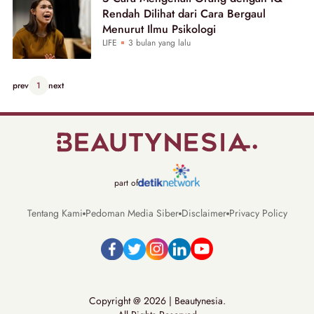
Rendah Dilihat dari Cara Bergaul
Menurut Ilmu Psikologi
LIFE
3 bulan yang lalu
prev
1
next
part of
Tentang Kami
Pedoman Media Siber
Disclaimer
Privacy Policy
Copyright @ 2026 | Beautynesia.