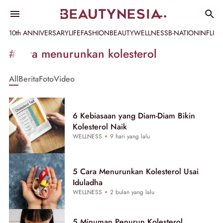
10th ANNIVERSARY
LIFE
FASHION
BEAUTY
WELLNESS
B-NATION
INFLU
Informasi
#cara menurunkan kolesterol
[GET_DATA_TITLE]
All
Berita
Foto
Video
-
Beautynesia
6 Kebiasaan yang Diam-Diam Bikin
Kolesterol Naik
WELLNESS
9 hari yang lalu
5 Cara Menurunkan Kolesterol Usai
Iduladha
WELLNESS
2 bulan yang lalu
5 Minuman Penurun Kolesterol,