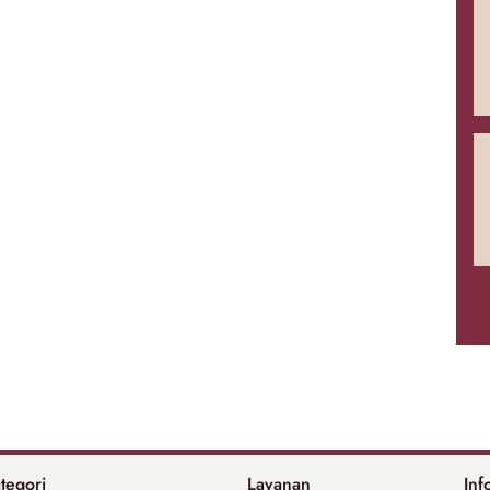
tegori
Layanan
Inf