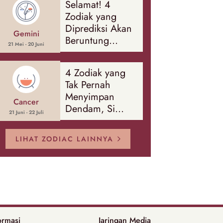
Selamat! 4
Banyak Hal
Zodiak yang
Diprediksi Akan
Gemini
Beruntung
21 Mei - 20 Juni
Sepanjang
Agustus 2026
4 Zodiak yang
Tak Pernah
Menyimpan
Cancer
Dendam, Si
21 Juni - 22 Juli
Paling Mudah
Memaafkan!
LIHAT ZODIAC LAINNYA
ormasi
Jaringan Media