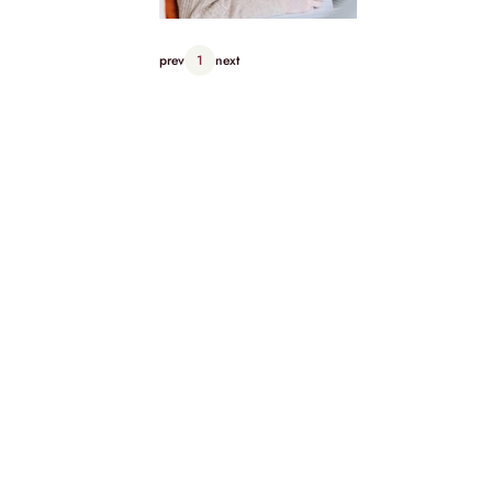
prev
1
next