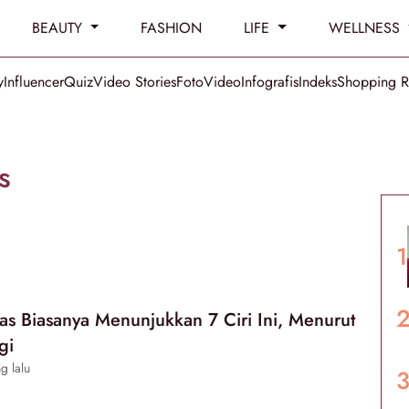
BEAUTY
FASHION
LIFE
WELLNESS
y
Influencer
Quiz
Video Stories
Foto
Video
Infografis
Indeks
Shopping 
s
s Biasanya Menunjukkan 7 Ciri Ini, Menurut
gi
g lalu