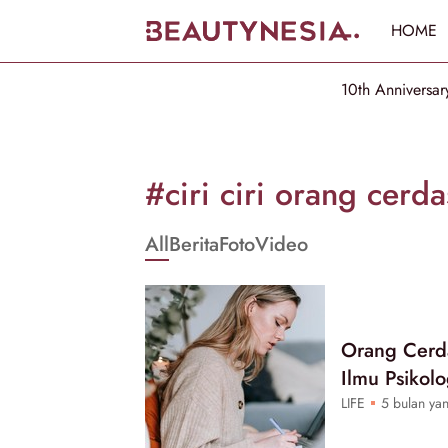
HOME
10th Anniversar
Informasi
[GET_DATA_TITLE]
#ciri ciri orang cerda
-
All
Berita
Foto
Video
Beautynesia
Orang Cerda
Ilmu Psikolo
LIFE
5 bulan yan