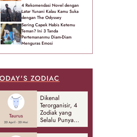
4 Rekomendasi Novel dengan
Latar Yunani Kalau Kamu Suka
dengan The Odyssey
Sering Capek Habis Ketemu
Teman? Ini 3 Tanda
Pertemananmu Diam-Diam
Menguras Emosi
ODAY'S ZODIAC
Dikenal
Terorganisir, 4
Zodiak yang
Taurus
Selalu Punya
20 April - 20 Mei
Rencana
Cadangan Soal