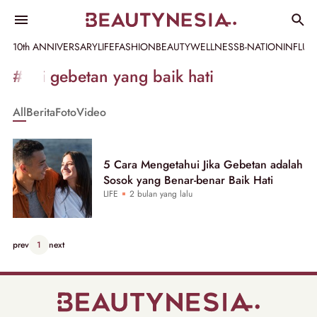
10th ANNIVERSARY
LIFE
FASHION
BEAUTY
WELLNESS
B-NATION
INFLU
Informasi
#ciri gebetan yang baik hati
[GET_DATA_TITLE]
All
Berita
Foto
Video
-
Beautynesia
5 Cara Mengetahui Jika Gebetan adalah
Sosok yang Benar-benar Baik Hati
LIFE
2 bulan yang lalu
prev
1
next