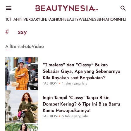
10th ANNIVERSARY
LIFE
FASHION
BEAUTY
WELLNESS
B-NATION
INFLU
Informasi
#classy
[GET_DATA_TITLE]
All
Berita
Foto
Video
-
Beautynesia
"Timeless" dan "Classy" Bukan
Sekadar Gaya, Apa yang Sebenarnya
Kita Rayakan saat Berpakaian?
FASHION
1 tahun yang lalu
Ingin Tampil 'Classy' Tanpa Bikin
Dompet Kering? 6 Tips Ini Bisa Bantu
Kamu Mewujudkannya!
FASHION
5 tahun yang lalu