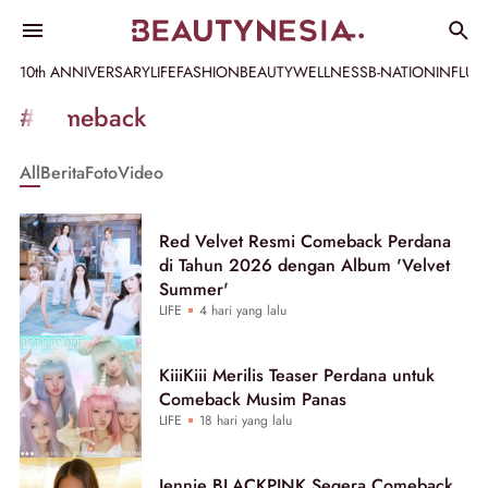
10th ANNIVERSARY
LIFE
FASHION
BEAUTY
WELLNESS
B-NATION
INFLU
Informasi
#comeback
[GET_DATA_TITLE]
All
Berita
Foto
Video
-
Beautynesia
Red Velvet Resmi Comeback Perdana
di Tahun 2026 dengan Album 'Velvet
Summer'
LIFE
4 hari yang lalu
KiiiKiii Merilis Teaser Perdana untuk
Comeback Musim Panas
LIFE
18 hari yang lalu
Jennie BLACKPINK Segera Comeback