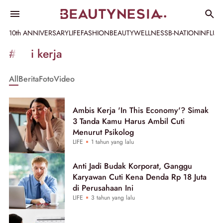
10th ANNIVERSARY
LIFE
FASHION
BEAUTY
WELLNESS
B-NATION
INFLU
Informasi
#cuti kerja
[GET_DATA_TITLE]
All
Berita
Foto
Video
-
Beautynesia
Ambis Kerja 'In This Economy'? Simak
3 Tanda Kamu Harus Ambil Cuti
Menurut Psikolog
LIFE
1 tahun yang lalu
Anti Jadi Budak Korporat, Ganggu
Karyawan Cuti Kena Denda Rp 18 Juta
di Perusahaan Ini
LIFE
3 tahun yang lalu