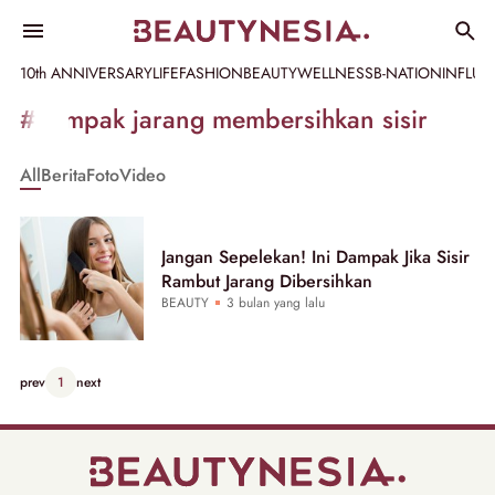
10th ANNIVERSARY
LIFE
FASHION
BEAUTY
WELLNESS
B-NATION
INFLU
Informasi
#dampak jarang membersihkan sisir
[GET_DATA_TITLE]
All
Berita
Foto
Video
-
Beautynesia
Jangan Sepelekan! Ini Dampak Jika Sisir
Rambut Jarang Dibersihkan
BEAUTY
3 bulan yang lalu
prev
1
next