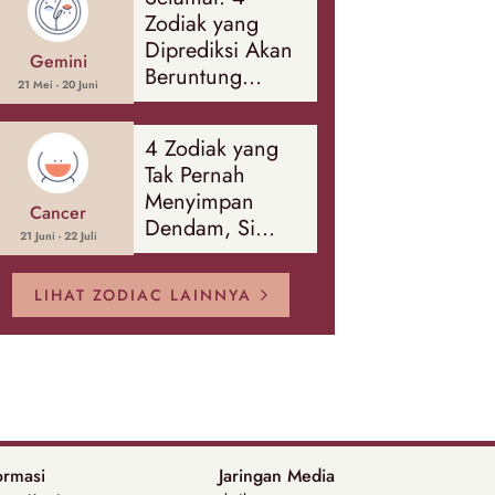
Banyak Hal
Zodiak yang
Diprediksi Akan
Gemini
Beruntung
21 Mei - 20 Juni
Sepanjang
Agustus 2026
4 Zodiak yang
Tak Pernah
Menyimpan
Cancer
Dendam, Si
21 Juni - 22 Juli
Paling Mudah
Memaafkan!
LIHAT ZODIAC LAINNYA
ormasi
Jaringan Media