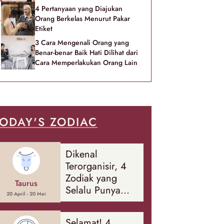
4 Pertanyaan yang Diajukan
Orang Berkelas Menurut Pakar
Etiket
3 Cara Mengenali Orang yang
Benar-benar Baik Hati Dilihat dari
Cara Memperlakukan Orang Lain
ODAY'S ZODIAC
Dikenal
Terorganisir, 4
Zodiak yang
Taurus
Selalu Punya
20 April - 20 Mei
Rencana
Cadangan Soal
Selamat! 4