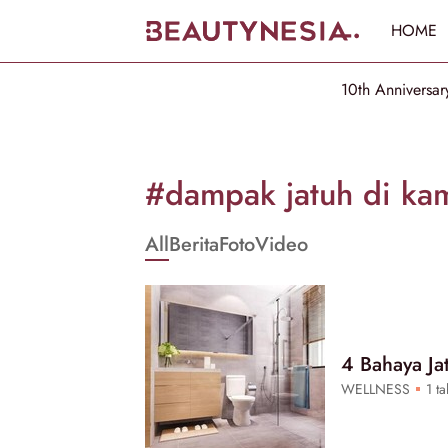
HOME
10th Anniversar
Informasi
[GET_DATA_TITLE]
#dampak jatuh di ka
-
All
Berita
Foto
Video
Beautynesia
4 Bahaya Ja
WELLNESS
1 ta