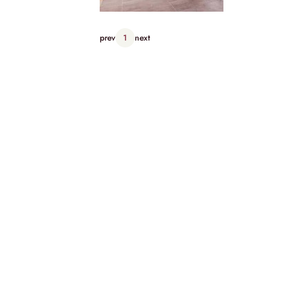
prev
1
next