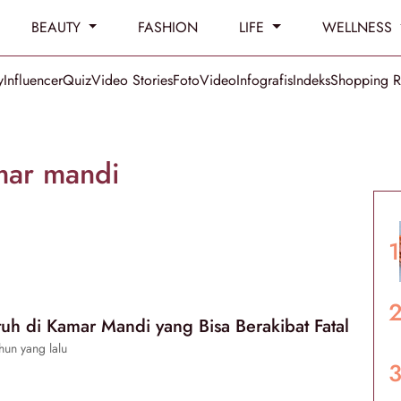
BEAUTY
FASHION
LIFE
WELLNESS
y
Influencer
Quiz
Video Stories
Foto
Video
Infografis
Indeks
Shopping 
mar mandi
tuh di Kamar Mandi yang Bisa Berakibat Fatal
hun yang lalu