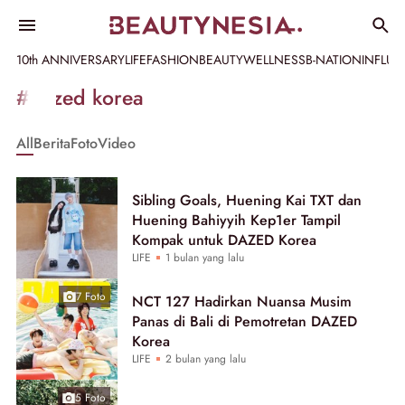
10th ANNIVERSARY
LIFE
FASHION
BEAUTY
WELLNESS
B-NATION
INFLU
Informasi
#dazed korea
[GET_DATA_TITLE]
All
Berita
Foto
Video
-
Beautynesia
Sibling Goals, Huening Kai TXT dan
Huening Bahiyyih Kep1er Tampil
Kompak untuk DAZED Korea
LIFE
1 bulan yang lalu
7 Foto
NCT 127 Hadirkan Nuansa Musim
Panas di Bali di Pemotretan DAZED
Korea
LIFE
2 bulan yang lalu
5 Foto