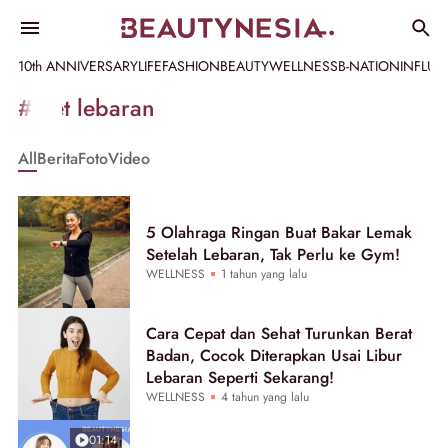
10th ANNIVERSARY
LIFE
FASHION
BEAUTY
WELLNESS
B-NATION
INFLU
Informasi
#diet lebaran
[GET_DATA_TITLE]
All
Berita
Foto
Video
-
Beautynesia
5 Olahraga Ringan Buat Bakar Lemak
Setelah Lebaran, Tak Perlu ke Gym!
WELLNESS
1 tahun yang lalu
Cara Cepat dan Sehat Turunkan Berat
Badan, Cocok Diterapkan Usai Libur
Lebaran Seperti Sekarang!
WELLNESS
4 tahun yang lalu
01:14