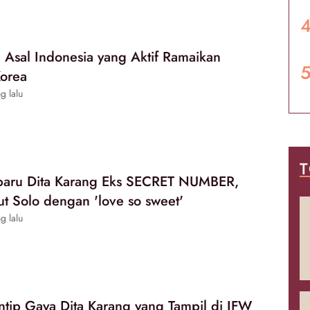
p Asal Indonesia yang Aktif Ramaikan
orea
g lalu
T
rbaru Dita Karang Eks SECRET NUMBER,
t Solo dengan 'love so sweet'
g lalu
tip Gaya Dita Karang yang Tampil di JFW