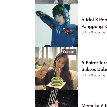
6 Idol K-Po
Panggung K
LIFE
9 bulan yan
5 Foto
5 Potret Te
Sukses Debu
LIFE
9 bulan yan
Memukau! In