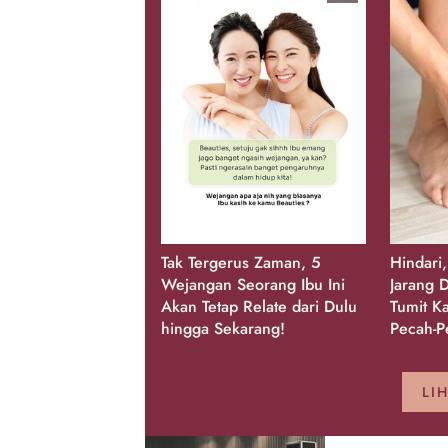
Tak Tergerus Zaman, 5
Hindari
Wejangan Seorang Ibu Ini
Jarang D
Akan Tetap Relate dari Dulu
Tumit K
hingga Sekarang!
Pecah-P
LI