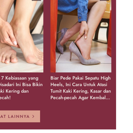
, 7 Kebiasaan yang
Biar Pede Pakai Sepatu High
isadari Ini Bisa Bikin
Heels, Ini Cara Untuk Atasi
aki Kering dan
Tumit Kaki Kering, Kasar dan
ecah!
Pecah-pecah Agar Kembali
Glowing
HAT LAINNYA