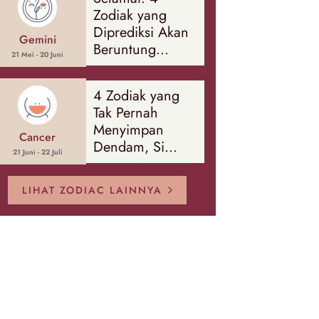
Banyak Hal
Zodiak yang
Diprediksi Akan
Gemini
Beruntung
21 Mei - 20 Juni
Sepanjang
Agustus 2026
4 Zodiak yang
Tak Pernah
Menyimpan
Cancer
Dendam, Si
21 Juni - 22 Juli
Paling Mudah
Memaafkan!
LIHAT ZODIAC LAINNYA