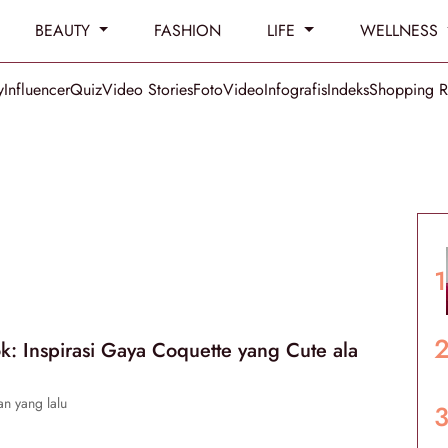
BEAUTY
FASHION
LIFE
WELLNESS
y
Influencer
Quiz
Video Stories
Foto
Video
Infografis
Indeks
Shopping 
k: Inspirasi Gaya Coquette yang Cute ala
n yang lalu