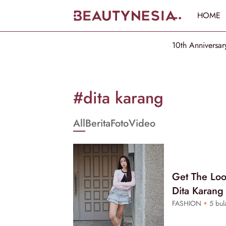
HOME
10th Anniversar
Informasi
[GET_DATA_TITLE]
#dita karang
-
All
Berita
Foto
Video
Beautynesia
Get The Loo
Dita Karang
FASHION
5 bula