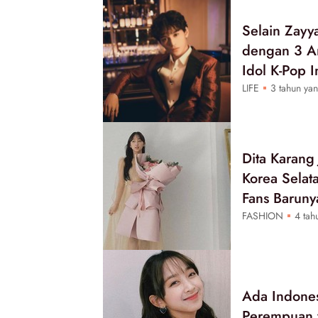
Selain Zayy
dengan 3 An
Idol K-Pop I
LIFE
3 tahun yan
Dita Karang
Korea Selata
Fans Baruny
FASHION
4 tahu
Ada Indones
Perempuan y