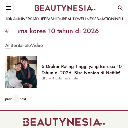
10th ANNIVERSARY
LIFE
FASHION
BEAUTY
WELLNESS
B-NATION
INFLU
Informasi
#drama korea 10 tahun di 2026
[GET_DATA_TITLE]
All
Berita
Foto
Video
-
Beautynesia
5 Drakor Rating Tinggi yang Berusia 10
Tahun di 2026, Bisa Nonton di Netflix!
LIFE
4 bulan yang lalu
prev
1
next