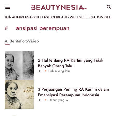
10th ANNIVERSARY
LIFE
FASHION
BEAUTY
WELLNESS
B-NATION
INFLU
Informasi
#emansipasi perempuan
[GET_DATA_TITLE]
All
Berita
Foto
Video
-
Beautynesia
2 Hal tentang RA Kartini yang Tidak
Banyak Orang Tahu
LIFE
1 tahun yang lalu
3 Perjuangan Penting RA Kartini dalam
Emansipasi Perempuan Indonesia
LIFE
2 tahun yang lalu