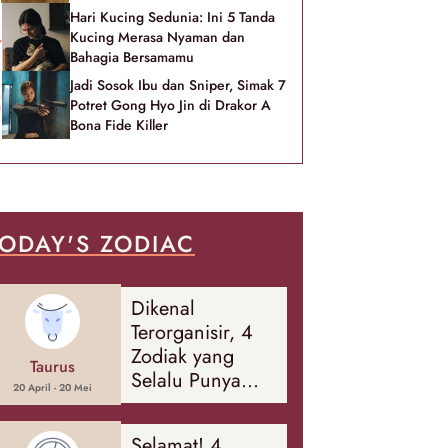
Hari Kucing Sedunia: Ini 5 Tanda
Kucing Merasa Nyaman dan
Bahagia Bersamamu
Jadi Sosok Ibu dan Sniper, Simak 7
Potret Gong Hyo Jin di Drakor A
Bona Fide Killer
ODAY'S ZODIAC
Dikenal
Terorganisir, 4
Zodiak yang
Taurus
Selalu Punya
20 April - 20 Mei
Rencana
Cadangan Soal
Selamat! 4