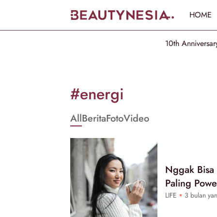
HOME
10th Anniversar
Informasi
[GET_DATA_TITLE]
#energi
-
All
Berita
Foto
Video
Beautynesia
Nggak Bisa 
Paling Powe
LIFE
3 bulan yan