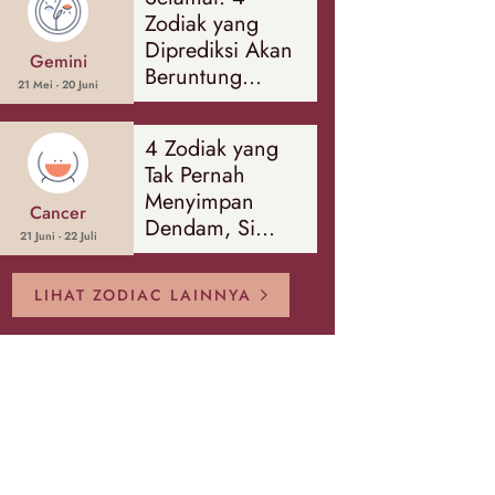
Banyak Hal
Zodiak yang
Diprediksi Akan
Gemini
Beruntung
21 Mei - 20 Juni
Sepanjang
Agustus 2026
4 Zodiak yang
Tak Pernah
Menyimpan
Cancer
Dendam, Si
21 Juni - 22 Juli
Paling Mudah
Memaafkan!
LIHAT ZODIAC LAINNYA