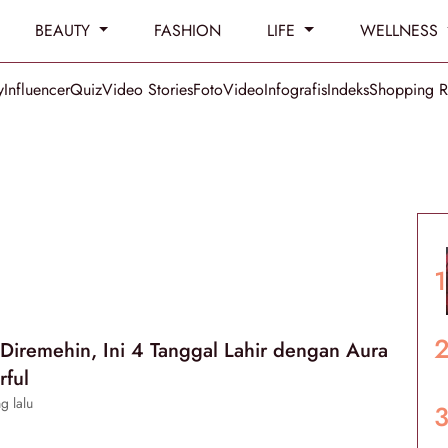
BEAUTY
FASHION
LIFE
WELLNESS
y
Influencer
Quiz
Video Stories
Foto
Video
Infografis
Indeks
Shopping 
Diremehin, Ini 4 Tanggal Lahir dengan Aura
rful
g lalu