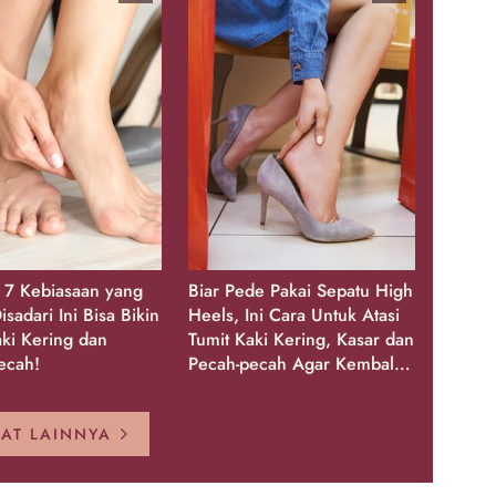
, 7 Kebiasaan yang
Biar Pede Pakai Sepatu High
isadari Ini Bisa Bikin
Heels, Ini Cara Untuk Atasi
aki Kering dan
Tumit Kaki Kering, Kasar dan
ecah!
Pecah-pecah Agar Kembali
Glowing
HAT LAINNYA