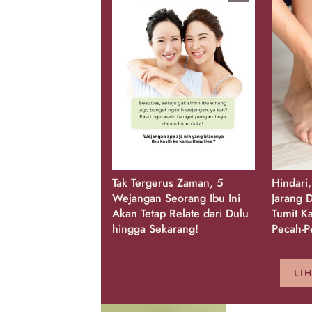
Tak Tergerus Zaman, 5
Hindari
Wejangan Seorang Ibu Ini
Jarang D
Akan Tetap Relate dari Dulu
Tumit K
hingga Sekarang!
Pecah-P
LI