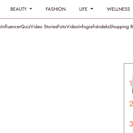
BEAUTY
FASHION
LIFE
WELLNESS
y
Influencer
Quiz
Video Stories
Foto
Video
Infografis
Indeks
Shopping 