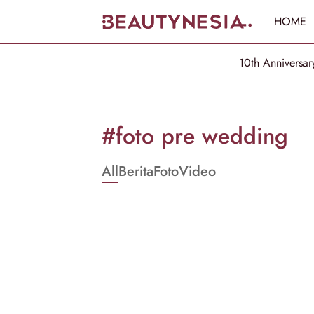
HOME
10th Anniversar
Informasi
[GET_DATA_TITLE]
#foto pre wedding
-
All
Berita
Foto
Video
Beautynesia