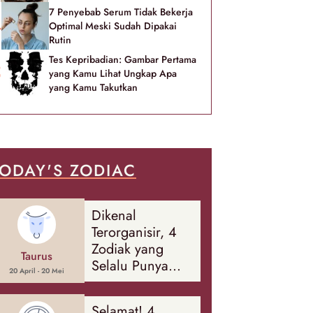
7 Penyebab Serum Tidak Bekerja
Optimal Meski Sudah Dipakai
Rutin
Tes Kepribadian: Gambar Pertama
yang Kamu Lihat Ungkap Apa
yang Kamu Takutkan
ODAY'S ZODIAC
Dikenal
Terorganisir, 4
Zodiak yang
Taurus
Selalu Punya
20 April - 20 Mei
Rencana
Cadangan Soal
Selamat! 4