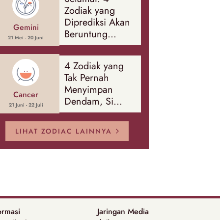
Banyak Hal
Zodiak yang
Diprediksi Akan
Gemini
Beruntung
21 Mei - 20 Juni
Sepanjang
Agustus 2026
4 Zodiak yang
Tak Pernah
Menyimpan
Cancer
Dendam, Si
21 Juni - 22 Juli
Paling Mudah
Memaafkan!
LIHAT ZODIAC LAINNYA
ormasi
Jaringan Media