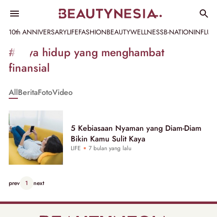
10th ANNIVERSARY
LIFE
FASHION
BEAUTY
WELLNESS
B-NATION
INFLU
Informasi
#gaya hidup yang menghambat
[GET_DATA_TITLE]
finansial
-
All
Berita
Foto
Video
Beautynesia
5 Kebiasaan Nyaman yang Diam-Diam
Bikin Kamu Sulit Kaya
LIFE
7 bulan yang lalu
prev
1
next