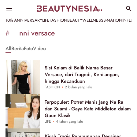
10th ANNIVERSARY
LIFE
FASHION
BEAUTY
WELLNESS
B-NATION
INFLU
Informasi
#gianni versace
[GET_DATA_TITLE]
All
Berita
Foto
Video
-
Beautynesia
Sisi Kelam di Balik Nama Besar
Versace, dari Tragedi, Kehilangan,
hingga Kecanduan
FASHION
2 bulan yang lalu
Terpopuler: Potret Manis Jang Na Ra
dan Suami - Gaya Kate Middleton dalam
Gaun Klasik
LIFE
4 tahun yang lalu
Kisah Tragis Pembunuhan Desainer