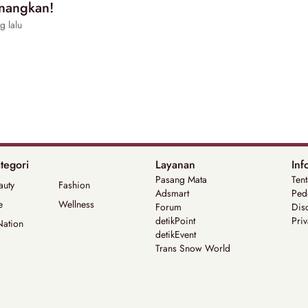
enangkan!
g lalu
tegori
Layanan
Inf
Pasang Mata
Ten
auty
Fashion
Adsmart
Ped
e
Wellness
Forum
Dis
detikPoint
Priv
Nation
detikEvent
Trans Snow World