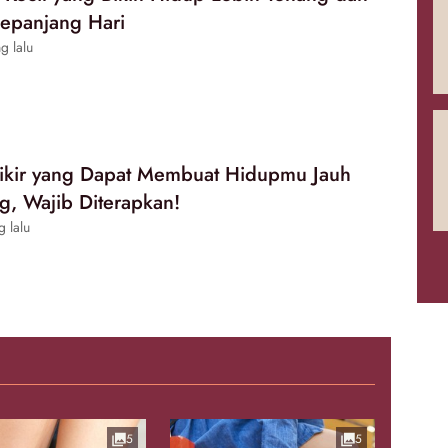
epanjang Hari
g lalu
pikir yang Dapat Membuat Hidupmu Jauh
g, Wajib Diterapkan!
g lalu
5
5