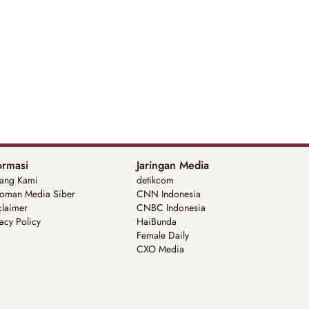
ormasi
Jaringan Media
tang Kami
detikcom
oman Media Siber
CNN Indonesia
claimer
CNBC Indonesia
acy Policy
HaiBunda
Female Daily
CXO Media