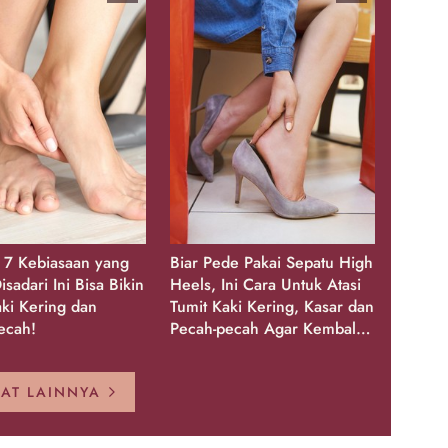
, 7 Kebiasaan yang
Biar Pede Pakai Sepatu High
isadari Ini Bisa Bikin
Heels, Ini Cara Untuk Atasi
aki Kering dan
Tumit Kaki Kering, Kasar dan
ecah!
Pecah-pecah Agar Kembali
Glowing
HAT LAINNYA