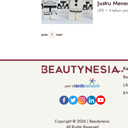
Justru Men
LIFE
4 tahun yan
prev
1
next
Ka
Be
Lif
part of
B-
Copyright @ 2026 | Beautynesia.
All Rights Reserved