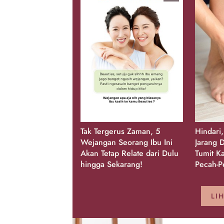
Tak Tergerus Zaman, 5
Hindari
Wejangan Seorang Ibu Ini
Jarang D
Akan Tetap Relate dari Dulu
Tumit K
hingga Sekarang!
Pecah-P
LI