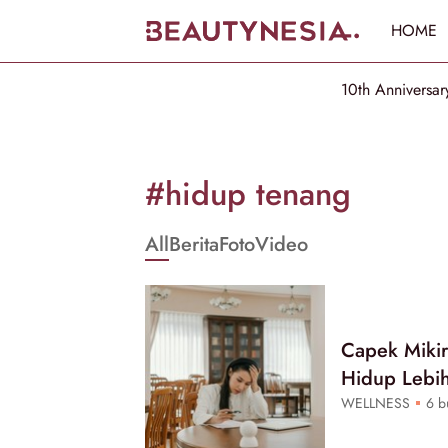
HOME
10th Anniversar
Informasi
[GET_DATA_TITLE]
#hidup tenang
-
All
Berita
Foto
Video
Beautynesia
Capek Mikir
Hidup Lebi
WELLNESS
6 bu