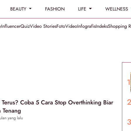
BEAUTY
FASHION
LIFE
WELLNESS
y
Influencer
Quiz
Video Stories
Foto
Video
Infografis
Indeks
Shopping 
 Terus? Coba 5 Cara Stop Overthinking Biar
h Tenang
lan yang lalu