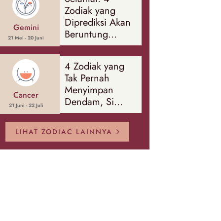
Banyak Hal
Zodiak yang
Diprediksi Akan
Gemini
Beruntung
21 Mei - 20 Juni
Sepanjang
Agustus 2026
4 Zodiak yang
Tak Pernah
Menyimpan
Cancer
Dendam, Si
21 Juni - 22 Juli
Paling Mudah
Memaafkan!
LIHAT ZODIAC LAINNYA