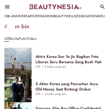
10th ANNIVERSARY
LIFE
FASHION
BEAUTY
WELLNESS
B-NATION
INFLU
Informasi
#hyun bin
[GET_DATA_TITLE]
All
Berita
Foto
Video
-
Beautynesia
Aktris Korea Son Ye Jin Bagikan Foto
Liburan Seru Bersama Sang Buah Hati
LIFE
2 bulan yang lalu
5 Aktor Korea yang Pancarkan Aura
Old Money Saat Bintangi Drakor
LIFE
4 bulan yang lalu
Siap-siap, Film Box Office Confidential