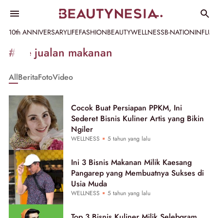
10th ANNIVERSARY
LIFE
FASHION
BEAUTY
WELLNESS
B-NATION
INFLU
Informasi
#ide jualan makanan
[GET_DATA_TITLE]
All
Berita
Foto
Video
-
Beautynesia
Cocok Buat Persiapan PPKM, Ini
Sederet Bisnis Kuliner Artis yang Bikin
Ngiler
WELLNESS
5 tahun yang lalu
Ini 3 Bisnis Makanan Milik Kaesang
Pangarep yang Membuatnya Sukses di
Usia Muda
WELLNESS
5 tahun yang lalu
Top 3 Bisnis Kuliner Milik Selebgram