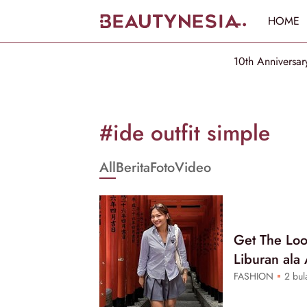
HOME
10th Anniversar
Informasi
[GET_DATA_TITLE]
#ide outfit simple
-
All
Berita
Foto
Video
Beautynesia
Get The Loo
Liburan ala
FASHION
2 bula