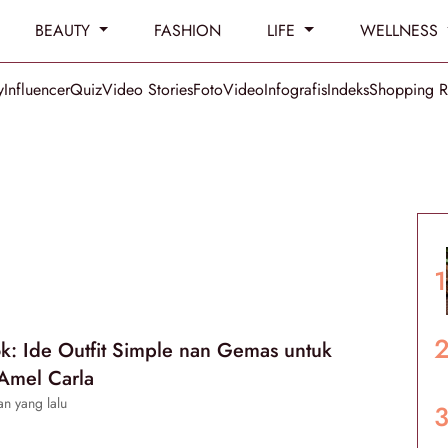
BEAUTY
FASHION
LIFE
WELLNESS
y
Influencer
Quiz
Video Stories
Foto
Video
Infografis
Indeks
Shopping 
k: Ide Outfit Simple nan Gemas untuk
 Amel Carla
n yang lalu