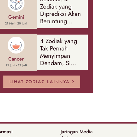
Banyak Hal
Zodiak yang
Diprediksi Akan
Gemini
Beruntung
21 Mei - 20 Juni
Sepanjang
Agustus 2026
4 Zodiak yang
Tak Pernah
Menyimpan
Cancer
Dendam, Si
21 Juni - 22 Juli
Paling Mudah
Memaafkan!
LIHAT ZODIAC LAINNYA
ormasi
Jaringan Media