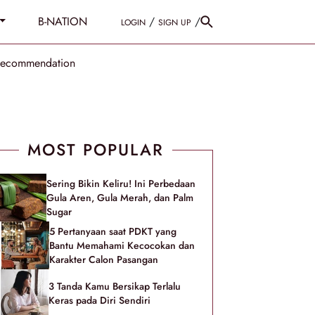
B-NATION
/
/
LOGIN
SIGN UP
Recommendation
MOST POPULAR
Sering Bikin Keliru! Ini Perbedaan
Gula Aren, Gula Merah, dan Palm
Sugar
5 Pertanyaan saat PDKT yang
Bantu Memahami Kecocokan dan
Karakter Calon Pasangan
3 Tanda Kamu Bersikap Terlalu
Keras pada Diri Sendiri