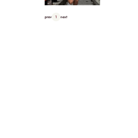
prev
1
next