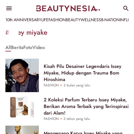
10th ANNIVERSARY
LIFE
FASHION
BEAUTY
WELLNESS
B-NATION
INFLU
Informasi
#issey miyake
[GET_DATA_TITLE]
All
Berita
Foto
Video
-
Beautynesia
Kisah Pilu Desainer Legendaris Issey
Miyake, Hidup dengan Trauma Bom
Hiroshima
FASHION
3 bulan yang lalu
2 Koleksi Parfum Terbaru Issey Miyake,
Berikan Aroma Terbaik yang Terinspirasi
dari Alam!
FASHION
3 tahun yang lalu
Mengenang Karya Issey Miyake yang