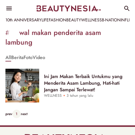
10th ANNIVERSARY
LIFE
FASHION
BEAUTY
WELLNESS
B-NATION
INFLU
Informasi
#jadwal makan penderita asam
[GET_DATA_TITLE]
lambung
-
All
Berita
Foto
Video
Beautynesia
Ini Jam Makan Terbaik Untukmu yang
Menderita Asam Lambung, Hati-hati
Jangan Sampai Terlewat!
WELLNESS
3 tahun yang lalu
prev
1
next