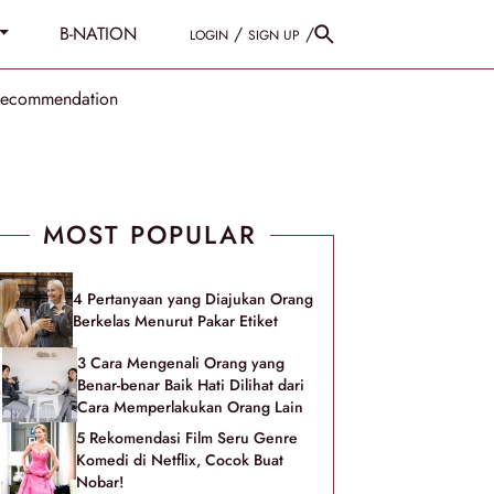
B-NATION
/
/
LOGIN
SIGN UP
Recommendation
MOST POPULAR
4 Pertanyaan yang Diajukan Orang
Berkelas Menurut Pakar Etiket
3 Cara Mengenali Orang yang
Benar-benar Baik Hati Dilihat dari
Cara Memperlakukan Orang Lain
5 Rekomendasi Film Seru Genre
Komedi di Netflix, Cocok Buat
Nobar!