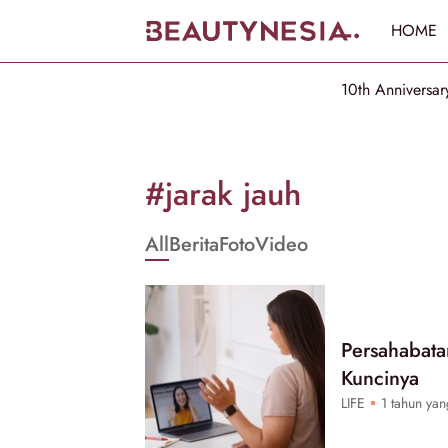
HOME
10th Anniversar
Informasi
[GET_DATA_TITLE]
#jarak jauh
-
All
Berita
Foto
Video
Beautynesia
Persahabatan
Kuncinya
LIFE
1 tahun yan