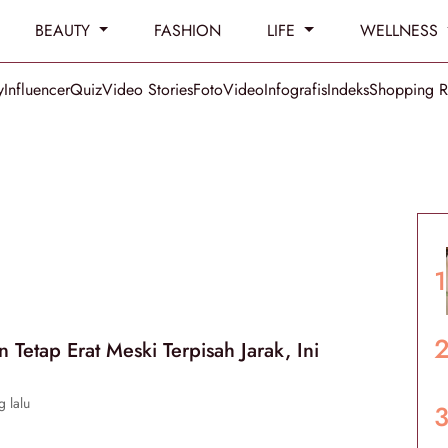
BEAUTY
FASHION
LIFE
WELLNESS
y
Influencer
Quiz
Video Stories
Foto
Video
Infografis
Indeks
Shopping 
 Tetap Erat Meski Terpisah Jarak, Ini
g lalu