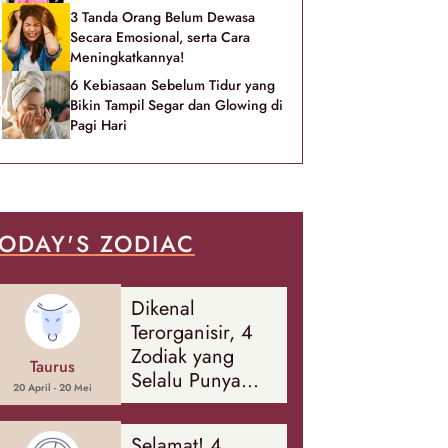
3 Tanda Orang Belum Dewasa
Secara Emosional, serta Cara
Meningkatkannya!
6 Kebiasaan Sebelum Tidur yang
Bikin Tampil Segar dan Glowing di
Pagi Hari
ODAY'S ZODIAC
Dikenal
Terorganisir, 4
Zodiak yang
Taurus
Selalu Punya
20 April - 20 Mei
Rencana
Cadangan Soal
Selamat! 4