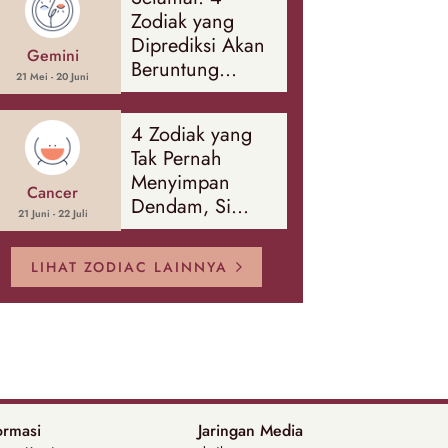
Banyak Hal
Zodiak yang
Diprediksi Akan
Gemini
Beruntung
21 Mei - 20 Juni
Sepanjang
Agustus 2026
4 Zodiak yang
Tak Pernah
Menyimpan
Cancer
Dendam, Si
21 Juni - 22 Juli
Paling Mudah
Memaafkan!
LIHAT ZODIAC LAINNYA
ormasi
Jaringan Media