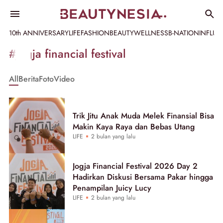
10th ANNIVERSARY
LIFE
FASHION
BEAUTY
WELLNESS
B-NATION
INFLU
Informasi
#jogja financial festival
[GET_DATA_TITLE]
All
Berita
Foto
Video
-
Beautynesia
Trik Jitu Anak Muda Melek Finansial Bisa
Makin Kaya Raya dan Bebas Utang
LIFE
2 bulan yang lalu
Jogja Financial Festival 2026 Day 2
Hadirkan Diskusi Bersama Pakar hingga
Penampilan Juicy Lucy
LIFE
2 bulan yang lalu