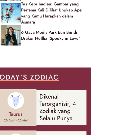
Tes Kepribadian: Gambar yang
Pertama Kali Dilihat Ungkap Apa
yang Kamu Harapkan dalam
Asmara
6 Gaya Modis Park Eun Bin di
Drakor Netflix 'Spooky in Love'
ODAY'S ZODIAC
Dikenal
Terorganisir, 4
Zodiak yang
Taurus
Selalu Punya
20 April - 20 Mei
Rencana
Cadangan Soal