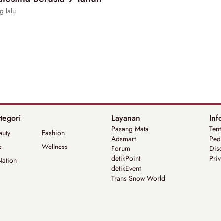
g lalu
tegori
Layanan
Inf
Pasang Mata
Ten
auty
Fashion
Adsmart
Ped
e
Wellness
Forum
Dis
detikPoint
Priv
Nation
detikEvent
Trans Snow World