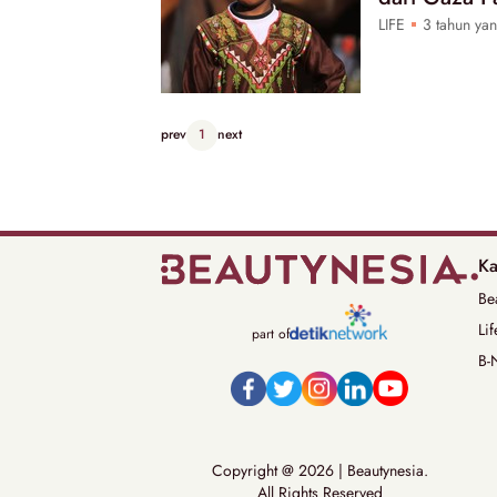
LIFE
3 tahun yan
prev
1
next
Ka
Be
Lif
part of
B-
Copyright @ 2026 | Beautynesia.
All Rights Reserved