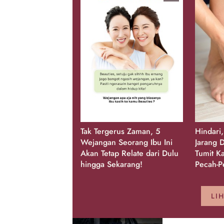
Tak Tergerus Zaman, 5
Hindari
Wejangan Seorang Ibu Ini
Jarang D
Akan Tetap Relate dari Dulu
Tumit K
hingga Sekarang!
Pecah-P
LI