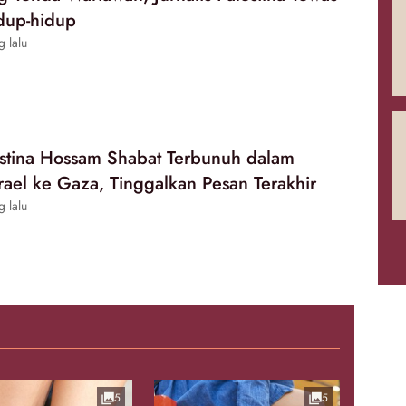
dup-hidup
g lalu
lestina Hossam Shabat Terbunuh dalam
rael ke Gaza, Tinggalkan Pesan Terakhir
g lalu
5
5