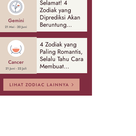
Selamat! 4
Banyak Hal
Zodiak yang
Diprediksi Akan
Gemini
Beruntung
21 Mei - 20 Juni
Sepanjang
Agustus 2026
4 Zodiak yang
Paling Romantis,
Selalu Tahu Cara
Cancer
Membuat
21 Juni - 22 Juli
Pasangan
Bahagia
LIHAT ZODIAC LAINNYA