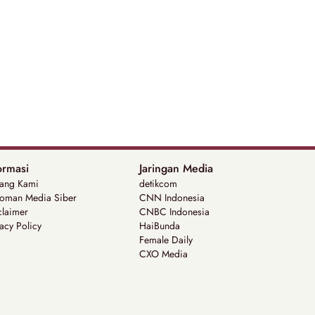
ormasi
Jaringan Media
tang Kami
detikcom
oman Media Siber
CNN Indonesia
claimer
CNBC Indonesia
acy Policy
HaiBunda
Female Daily
CXO Media