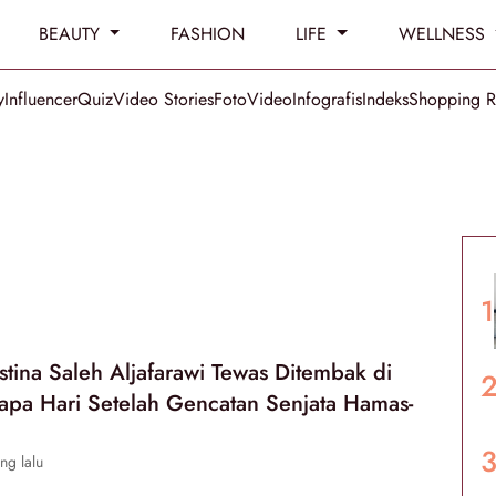
BEAUTY
FASHION
LIFE
WELLNESS
y
Influencer
Quiz
Video Stories
Foto
Video
Infografis
Indeks
Shopping 
estina Saleh Aljafarawi Tewas Ditembak di
pa Hari Setelah Gencatan Senjata Hamas-
ng lalu