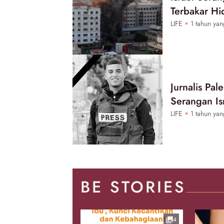
Terbakar Hi
LIFE
1 tahun yan
Jurnalis Pa
Serangan Is
LIFE
1 tahun yan
BE STORIES
4