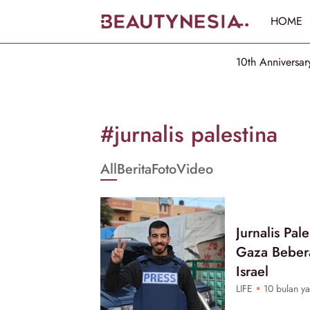
HOME
10th Anniversar
Informasi
[GET_DATA_TITLE]
#jurnalis palestina
-
All
Berita
Foto
Video
Beautynesia
Jurnalis Pal
Gaza Bebera
Israel
LIFE
10 bulan ya