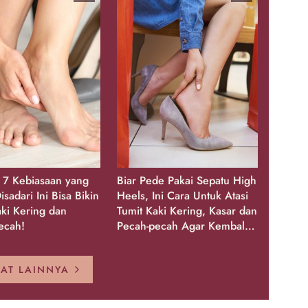
, 7 Kebiasaan yang
Biar Pede Pakai Sepatu High
isadari Ini Bisa Bikin
Heels, Ini Cara Untuk Atasi
aki Kering dan
Tumit Kaki Kering, Kasar dan
ecah!
Pecah-pecah Agar Kembali
Glowing
HAT LAINNYA