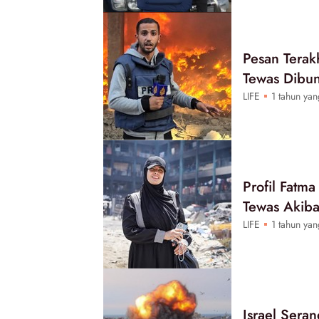
Pesan Terakh
Tewas Dibun
LIFE
1 tahun yan
Profil Fatm
Tewas Akiba
LIFE
1 tahun yan
Israel Seran