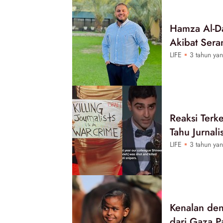
Hamza Al-Da
Akibat Sera
LIFE
3 tahun yan
Reaksi Terk
Tahu Jurnali
LIFE
3 tahun yan
Kenalan den
dari Gaza P