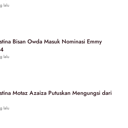
g lalu
lestina Bisan Owda Masuk Nominasi Emmy
24
g lalu
lestina Motaz Azaiza Putuskan Mengungsi dari
g lalu