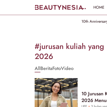
HOME
10th Anniversar
Informasi
[GET_DATA_TITLE]
#jurusan kuliah yang
-
2026
Beautynesia
All
Berita
Foto
Video
10 Jurusan 
2026 Menur
LIFE
3 bulan yan