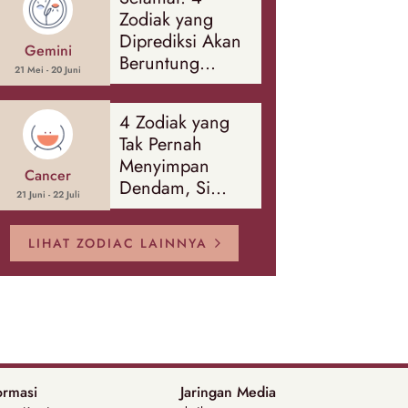
Banyak Hal
Zodiak yang
Diprediksi Akan
Gemini
Beruntung
21 Mei - 20 Juni
Sepanjang
Agustus 2026
4 Zodiak yang
Tak Pernah
Menyimpan
Cancer
Dendam, Si
21 Juni - 22 Juli
Paling Mudah
Memaafkan!
LIHAT ZODIAC LAINNYA
ormasi
Jaringan Media