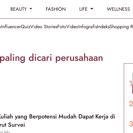
BEAUTY
FASHION
LIFE
WELLNESS
y
Influencer
Quiz
Video Stories
Foto
Video
Infografis
Indeks
Shopping 
 paling dicari perusahaan
Kuliah yang Berpotensi Mudah Dapat Kerja di
ut Survei
g lalu