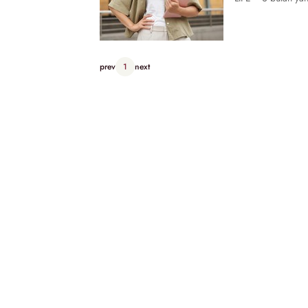
prev
1
next