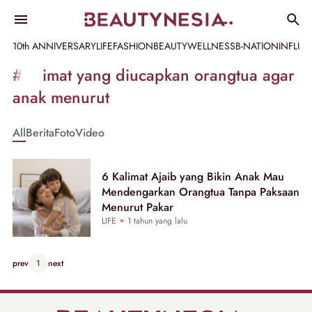
10th ANNIVERSARY
LIFE
FASHION
BEAUTY
WELLNESS
B-NATION
INFLU
Informasi
#kalimat yang diucapkan orangtua agar
[GET_DATA_TITLE]
anak menurut
-
All
Berita
Foto
Video
Beautynesia
6 Kalimat Ajaib yang Bikin Anak Mau
Mendengarkan Orangtua Tanpa Paksaan
Menurut Pakar
LIFE
1 tahun yang lalu
prev
1
next