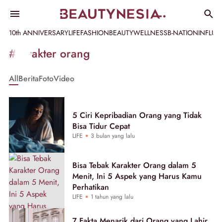
10th ANNIVERSARY
LIFE
FASHION
BEAUTY
WELLNESS
B-NATION
INFLU
Informasi
#karakter orang
[GET_DATA_TITLE]
All
Berita
Foto
Video
-
Beautynesia
5 Ciri Kepribadian Orang yang Tidak
Bisa Tidur Cepat
LIFE
3 bulan yang lalu
Bisa Tebak Karakter Orang dalam 5
Menit, Ini 5 Aspek yang Harus Kamu
Perhatikan
LIFE
1 tahun yang lalu
7 Fakta Menarik dari Orang yang Lahir