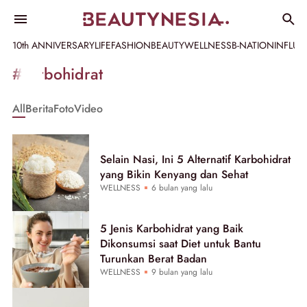
10th ANNIVERSARY
LIFE
FASHION
BEAUTY
WELLNESS
B-NATION
INFLU
Informasi
#karbohidrat
[GET_DATA_TITLE]
All
Berita
Foto
Video
-
Beautynesia
Selain Nasi, Ini 5 Alternatif Karbohidrat
yang Bikin Kenyang dan Sehat
WELLNESS
6 bulan yang lalu
5 Jenis Karbohidrat yang Baik
Dikonsumsi saat Diet untuk Bantu
Turunkan Berat Badan
WELLNESS
9 bulan yang lalu