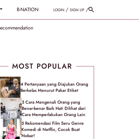
B-NATION
/
/
LOGIN
SIGN UP
Recommendation
MOST POPULAR
4 Pertanyaan yang Diajukan Orang
Berkelas Menurut Pakar Etiket
3 Cara Mengenali Orang yang
Benar-benar Baik Hati Dilihat dari
Cara Memperlakukan Orang Lain
5 Rekomendasi Film Seru Genre
Komedi di Netflix, Cocok Buat
Nobar!