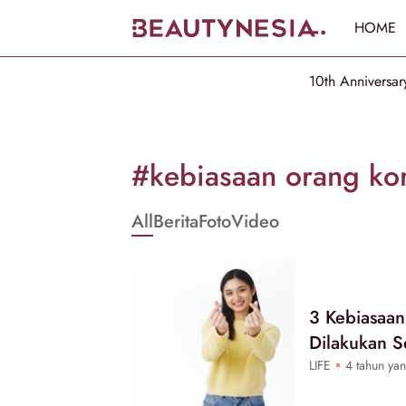
HOME
10th Anniversar
Informasi
[GET_DATA_TITLE]
#kebiasaan orang ko
-
All
Berita
Foto
Video
Beautynesia
3 Kebiasaan
Dilakukan S
LIFE
4 tahun yan