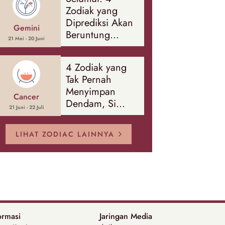
Banyak Hal
Zodiak yang
Diprediksi Akan
Gemini
Beruntung
21 Mei - 20 Juni
Sepanjang
Agustus 2026
4 Zodiak yang
Tak Pernah
Menyimpan
Cancer
Dendam, Si
21 Juni - 22 Juli
Paling Mudah
Memaafkan!
LIHAT ZODIAC LAINNYA
ormasi
Jaringan Media