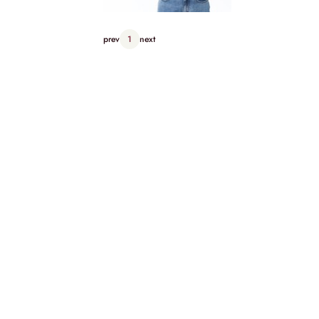
prev
1
next