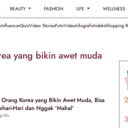
BEAUTY
FASHION
LIFE
WELLNESS
y
Influencer
Quiz
Video Stories
Foto
Video
Infografis
Indeks
Shopping 
rea yang bikin awet muda
 Orang Korea yang Bikin Awet Muda, Bisa
ehari-Hari dan Nggak 'Mahal'
g lalu