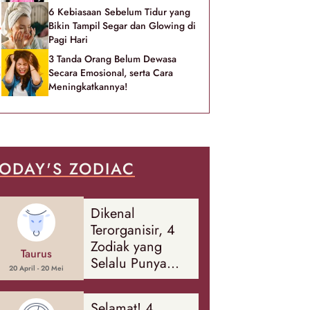
6 Kebiasaan Sebelum Tidur yang
Bikin Tampil Segar dan Glowing di
Pagi Hari
3 Tanda Orang Belum Dewasa
Secara Emosional, serta Cara
Meningkatkannya!
ODAY'S ZODIAC
Dikenal
Terorganisir, 4
Zodiak yang
Taurus
Selalu Punya
20 April - 20 Mei
Rencana
Cadangan Soal
Selamat! 4