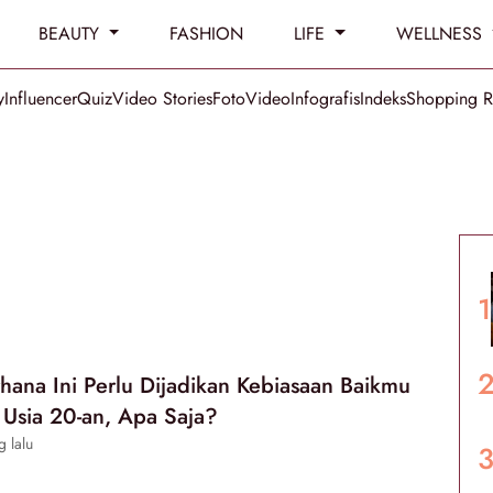
BEAUTY
FASHION
LIFE
WELLNESS
y
Influencer
Quiz
Video Stories
Foto
Video
Infografis
Indeks
Shopping 
hana Ini Perlu Dijadikan Kebiasaan Baikmu
Usia 20-an, Apa Saja?
g lalu