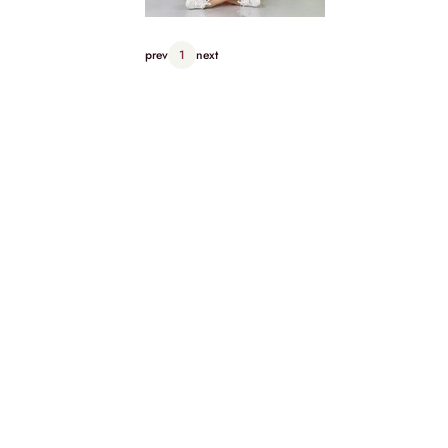
prev
1
next