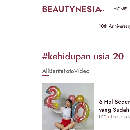
HOME
10th Anniversar
Informasi
[GET_DATA_TITLE]
#kehidupan usia 20
-
All
Berita
Foto
Video
Beautynesia
6 Hal Seder
yang Sudah 
LIFE
1 tahun yan