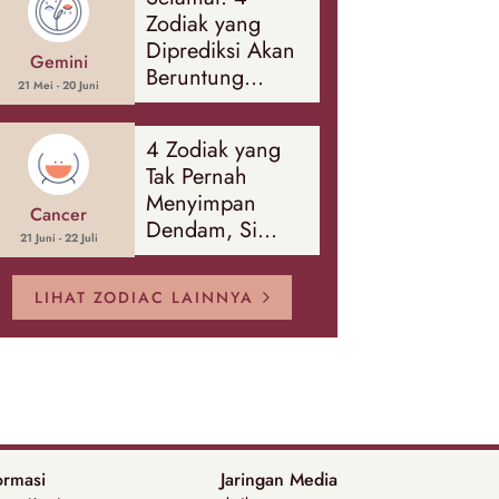
Banyak Hal
Zodiak yang
Diprediksi Akan
Gemini
Beruntung
21 Mei - 20 Juni
Sepanjang
Agustus 2026
4 Zodiak yang
Tak Pernah
Menyimpan
Cancer
Dendam, Si
21 Juni - 22 Juli
Paling Mudah
Memaafkan!
LIHAT ZODIAC LAINNYA
ormasi
Jaringan Media