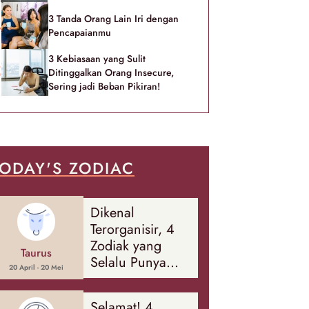
3 Tanda Orang Lain Iri dengan
Pencapaianmu
3 Kebiasaan yang Sulit
Ditinggalkan Orang Insecure,
Sering jadi Beban Pikiran!
ODAY'S ZODIAC
Dikenal
Terorganisir, 4
Zodiak yang
Taurus
Selalu Punya
20 April - 20 Mei
Rencana
Cadangan Soal
Selamat! 4