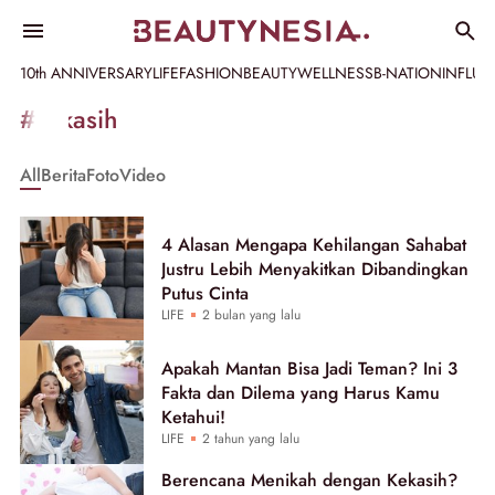
10th ANNIVERSARY
LIFE
FASHION
BEAUTY
WELLNESS
B-NATION
INFLU
Informasi
#kekasih
[GET_DATA_TITLE]
All
Berita
Foto
Video
-
Beautynesia
4 Alasan Mengapa Kehilangan Sahabat
Justru Lebih Menyakitkan Dibandingkan
Putus Cinta
LIFE
2 bulan yang lalu
Apakah Mantan Bisa Jadi Teman? Ini 3
Fakta dan Dilema yang Harus Kamu
Ketahui!
LIFE
2 tahun yang lalu
Berencana Menikah dengan Kekasih?