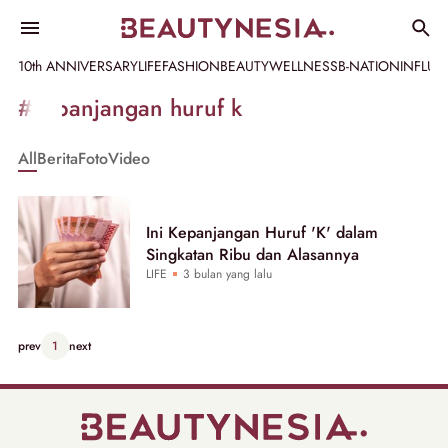
10th ANNIVERSARY
LIFE
FASHION
BEAUTY
WELLNESS
B-NATION
INFLU
Informasi
#kepanjangan huruf k
[GET_DATA_TITLE]
All
Berita
Foto
Video
-
Beautynesia
Ini Kepanjangan Huruf 'K' dalam
Singkatan Ribu dan Alasannya
LIFE
3 bulan yang lalu
prev
1
next