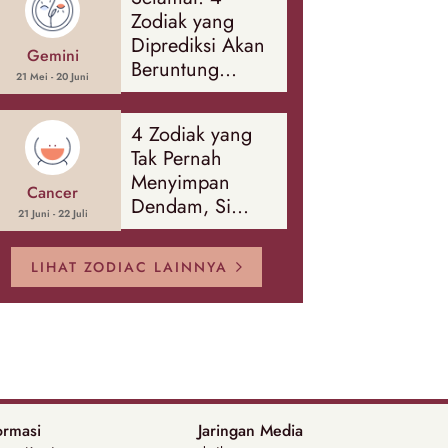
Banyak Hal
Zodiak yang
Diprediksi Akan
Gemini
Beruntung
21 Mei - 20 Juni
Sepanjang
Agustus 2026
4 Zodiak yang
Tak Pernah
Menyimpan
Cancer
Dendam, Si
21 Juni - 22 Juli
Paling Mudah
Memaafkan!
LIHAT ZODIAC LAINNYA
ormasi
Jaringan Media