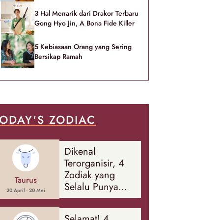
3 Hal Menarik dari Drakor Terbaru
Gong Hyo Jin, A Bona Fide Killer
5 Kebiasaan Orang yang Sering
Bersikap Ramah
ODAY'S ZODIAC
Dikenal
Terorganisir, 4
Zodiak yang
Taurus
Selalu Punya
20 April - 20 Mei
Rencana
Cadangan Soal
Selamat! 4