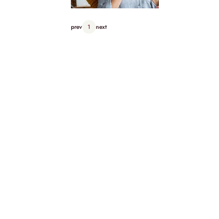
prev
1
next