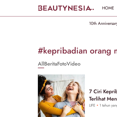
HOME
10th Anniversar
Informasi
[GET_DATA_TITLE]
#kepribadian orang 
-
All
Berita
Foto
Video
Beautynesia
7 Ciri Kepr
Terlihat Me
LIFE
1 tahun yan