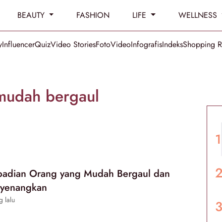
BEAUTY
FASHION
LIFE
WELLNESS
y
Influencer
Quiz
Video Stories
Foto
Video
Infografis
Indeks
Shopping 
mudah bergaul
ibadian Orang yang Mudah Bergaul dan
nyenangkan
g lalu