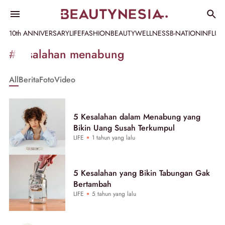
10th ANNIVERSARY
LIFE
FASHION
BEAUTY
WELLNESS
B-NATION
INFLU
Informasi
#kesalahan menabung
[GET_DATA_TITLE]
All
Berita
Foto
Video
-
Beautynesia
5 Kesalahan dalam Menabung yang
Bikin Uang Susah Terkumpul
LIFE
1 tahun yang lalu
5 Kesalahan yang Bikin Tabungan Gak
Bertambah
LIFE
5 tahun yang lalu