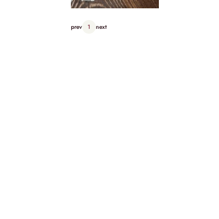
prev
1
next