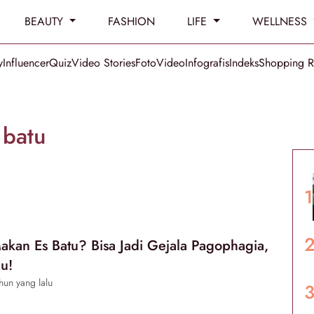
BEAUTY
FASHION
LIFE
WELLNESS
y
Influencer
Quiz
Video Stories
Foto
Video
Infografis
Indeks
Shopping 
 batu
akan Es Batu? Bisa Jadi Gejala Pagophagia,
hu!
hun yang lalu