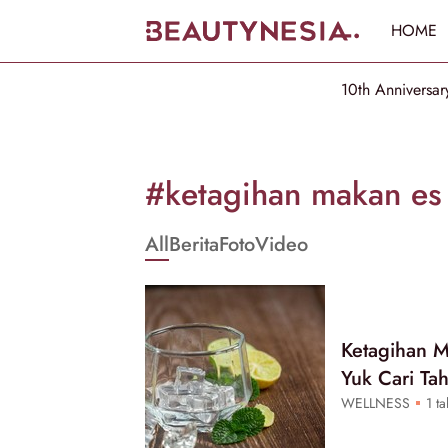
HOME
10th Anniversar
Informasi
[GET_DATA_TITLE]
#ketagihan makan es
-
All
Berita
Foto
Video
Beautynesia
Ketagihan M
Yuk Cari Ta
WELLNESS
1 ta