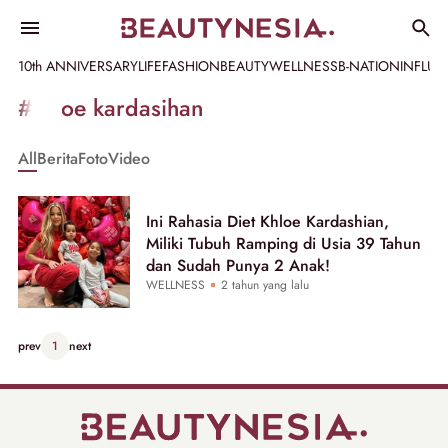
10th ANNIVERSARY
LIFE
FASHION
BEAUTY
WELLNESS
B-NATION
INFLU
Informasi
#khloe kardasihan
[GET_DATA_TITLE]
All
Berita
Foto
Video
-
Beautynesia
Ini Rahasia Diet Khloe Kardashian,
Miliki Tubuh Ramping di Usia 39 Tahun
dan Sudah Punya 2 Anak!
WELLNESS
2 tahun yang lalu
prev
1
next