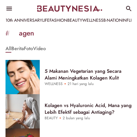
10th ANNIVERSARY
LIFE
FASHION
BEAUTY
WELLNESS
B-NATION
INFLU
Informasi
#kolagen
[GET_DATA_TITLE]
All
Berita
Foto
Video
-
Beautynesia
5 Makanan Vegetarian yang Secara
Alami Meningkatkan Kolagen Kulit
WELLNESS
21 hari yang lalu
Kolagen vs Hyaluronic Acid, Mana yang
Lebih Efektif sebagai Antiaging?
BEAUTY
2 bulan yang lalu