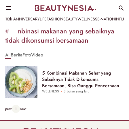
10th ANNIVERSARY
LIFE
FASHION
BEAUTY
WELLNESS
B-NATION
INFLU
Informasi
#kombinasi makanan yang sebaiknya
[GET_DATA_TITLE]
tidak dikonsumsi bersamaan
-
All
Berita
Foto
Video
Beautynesia
5 Kombinasi Makanan Sehat yang
Sebaiknya Tidak Dikonsumsi
Bersamaan, Bisa Ganggu Pencernaan
WELLNESS
3 bulan yang lalu
prev
1
next