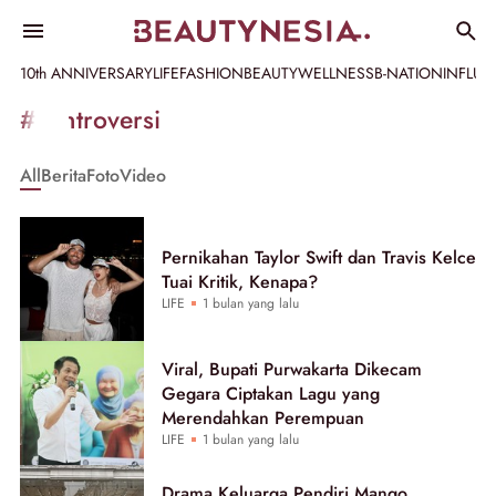
10th ANNIVERSARY
LIFE
FASHION
BEAUTY
WELLNESS
B-NATION
INFLU
Informasi
#kontroversi
[GET_DATA_TITLE]
All
Berita
Foto
Video
-
Beautynesia
Pernikahan Taylor Swift dan Travis Kelce
Tuai Kritik, Kenapa?
LIFE
1 bulan yang lalu
Viral, Bupati Purwakarta Dikecam
Gegara Ciptakan Lagu yang
Merendahkan Perempuan
LIFE
1 bulan yang lalu
Drama Keluarga Pendiri Mango,