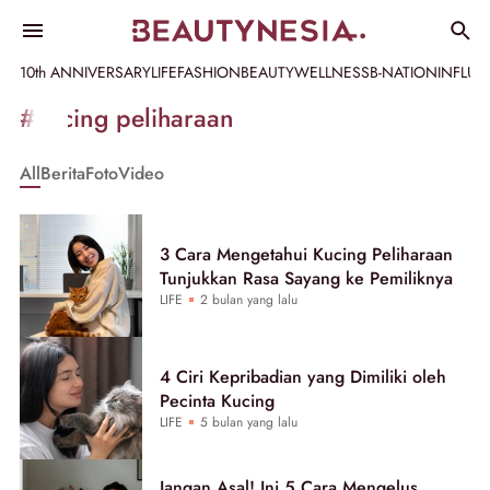
10th ANNIVERSARY
LIFE
FASHION
BEAUTY
WELLNESS
B-NATION
INFLU
Informasi
#kucing peliharaan
[GET_DATA_TITLE]
All
Berita
Foto
Video
-
Beautynesia
3 Cara Mengetahui Kucing Peliharaan
Tunjukkan Rasa Sayang ke Pemiliknya
LIFE
2 bulan yang lalu
4 Ciri Kepribadian yang Dimiliki oleh
Pecinta Kucing
LIFE
5 bulan yang lalu
Jangan Asal! Ini 5 Cara Mengelus