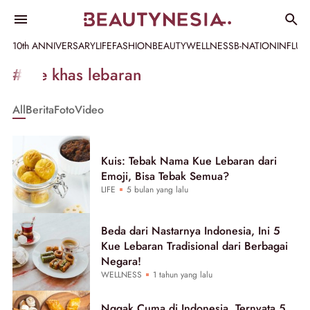
10th ANNIVERSARY
LIFE
FASHION
BEAUTY
WELLNESS
B-NATION
INFLU
Informasi
#kue khas lebaran
[GET_DATA_TITLE]
All
Berita
Foto
Video
-
Beautynesia
Kuis: Tebak Nama Kue Lebaran dari
Emoji, Bisa Tebak Semua?
LIFE
5 bulan yang lalu
Beda dari Nastarnya Indonesia, Ini 5
Kue Lebaran Tradisional dari Berbagai
Negara!
WELLNESS
1 tahun yang lalu
Nggak Cuma di Indonesia, Ternyata 5